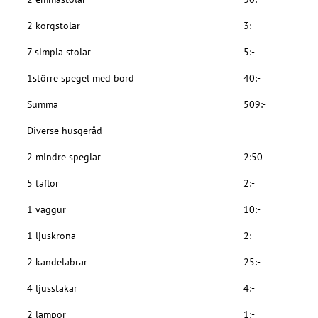
2 korgstolar
3:-
7 simpla stolar
5:-
1större spegel med bord
40:-
Summa
509:-
Diverse husgeråd
2 mindre speglar
2:50
5 taflor
2:-
1 väggur
10:-
1 ljuskrona
2:-
2 kandelabrar
25:-
4 ljusstakar
4:-
2 lampor
1:-