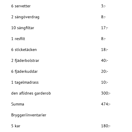
6 servetter
3:-
2 sängöverdrag
8:-
10 sängfiltar
17:-
1 resfilt
8:-
6 sticketäcken
18:-
2 fjäderbolstrar
40:-
6 fjäderkuddar
20:-
1 tagelmadrass
10:-
den aflidnes garderob
300:-
Summa
474:-
Bryggeriinventarier
5 kar
180:-