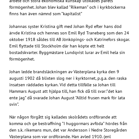
arbete och stora ekonomiska kunskap utökades parets
förmögenhet. Johan blev kallad ”Rikeman” och i kyrkböckerna
finns han även nämnd som ”kapitalist”
Johannas syster Kristina gift med Johan Ryd efter hans död
ärvde Kristina och hennes son Emil Ryd Traneberg som den 24
oktober 1918 såldes till AB Jönköpings- och Katrinefors skogar.
Emil flyttade till Stockholm där han köpte ett helt
bostadskvarter. Byggmästare Lundqvist lurar av Emil hela sin
förmögenhet.
Johan ledde brandsläckningen av Västerplana kyrka den 9
augusti 1902 då blixten slog ner i kyrktornet, p.g.a. den raska
insatsen räddades kyrkan. Vid detta tillfälle sa Johan till
Hammars August att hjälpa till, han fick då till svar:”det kan
ente jag” då svarade Johan August ”Alltid frusen mark för lata
svin”.
När någon förgått sig kallades skolrådets ordförande att
komma och ge bestraffning ”I huggormars avföda” hördes från
den s.k. rikemans mun, det var Andersson i Nedre Storegården
Västerplana som var ordförande. Han avled 1910. (enl