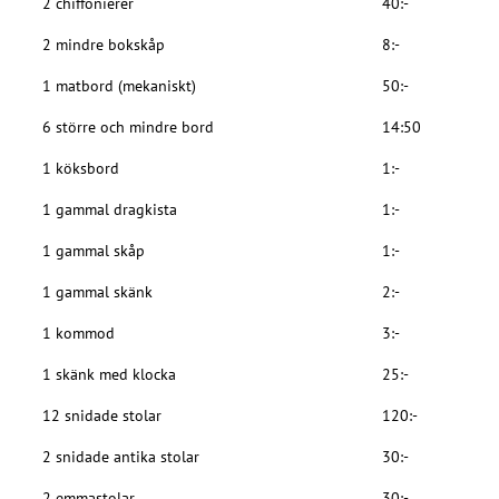
2 chiffonierer
40:-
2 mindre bokskåp
8:-
1 matbord (mekaniskt)
50:-
6 större och mindre bord
14:50
1 köksbord
1:-
1 gammal dragkista
1:-
1 gammal skåp
1:-
1 gammal skänk
2:-
1 kommod
3:-
1 skänk med klocka
25:-
12 snidade stolar
120:-
2 snidade antika stolar
30:-
2 emmastolar
30:-