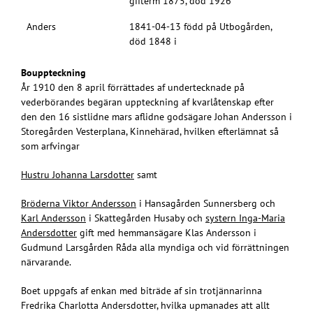
gifterm 1875, död 1926
Anders
1841-04-13 född på Utbogården,
död 1848 i
Bouppteckning
År 1910 den 8 april förrättades af undertecknade på
vederbörandes begäran uppteckning af kvarlåtenskap efter
den den 16 sistlidne mars aflidne godsägare Johan Andersson i
Storegården Vesterplana, Kinnehärad, hvilken efterlämnat så
som arfvingar
Hustru Johanna Larsdotter
samt
Bröderna Viktor Andersson
i Hansagården Sunnersberg och
Karl Andersson
i Skattegården Husaby och
systern Inga-Maria
Andersdotter
gift med hemmansägare Klas Andersson i
Gudmund Larsgården Råda alla myndiga och vid förrättningen
närvarande.
Boet uppgafs af enkan med biträde af sin trotjännarinna
Fredrika Charlotta Andersdotter, hvilka upmanades att allt