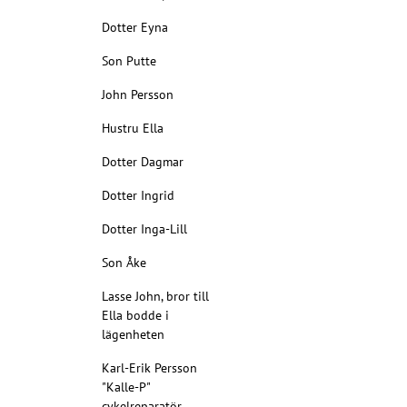
Dotter Eyna
Son Putte
John Persson
Hustru Ella
Dotter Dagmar
Dotter Ingrid
Dotter Inga-Lill
Son Åke
Lasse John, bror till
Ella bodde i
lägenheten
Karl-Erik Persson
"Kalle-P"
cykelreparatör