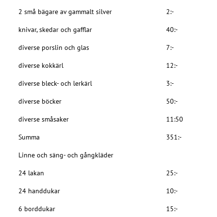
2 små bägare av gammalt silver
2:-
knivar, skedar och gafflar
40:-
diverse porslin och glas
7:-
diverse kokkärl
12:-
diverse bleck- och lerkärl
3:-
diverse böcker
50:-
diverse småsaker
11:50
Summa
351:-
Linne och säng- och gångkläder
24 lakan
25:-
24 handdukar
10:-
6 borddukar
15:-