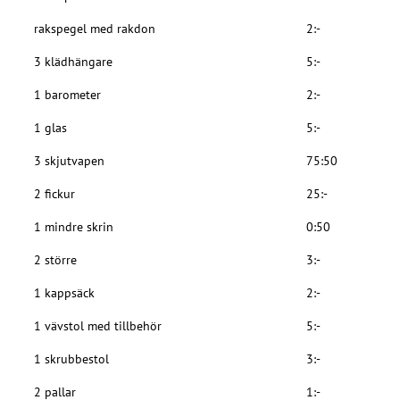
rakspegel med rakdon
2:-
3 klädhängare
5:-
1 barometer
2:-
1 glas
5:-
3 skjutvapen
75:50
2 fickur
25:-
1 mindre skrin
0:50
2 större
3:-
1 kappsäck
2:-
1 vävstol med tillbehör
5:-
1 skrubbestol
3:-
2 pallar
1:-