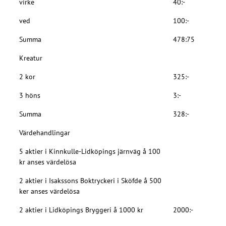
virke
40:-
ved
100:-
Summa
478:75
Kreatur
2 kor
325:-
3 höns
3:-
Summa
328:-
Värdehandlingar
5 aktier i Kinnkulle-Lidköpings järnväg å 100
kr anses värdelösa
2 aktier i Isakssons Boktryckeri i Sköfde å 500
ker anses värdelösa
2 aktier i Lidköpings Bryggeri å 1000 kr
2000:-