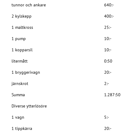
tunnor och ankare
640:-
2 kylskepp
400:-
1 maltkross
25:-
1 pump
10:-
1 kopparsil
10:-
litermått
0:50
1 bryggerivagn
20:-
järnskrot
2:-
Summa
1.287:50
Diverse ytterlösöre
1 vagn
5:-
1 tippkärra
20:-