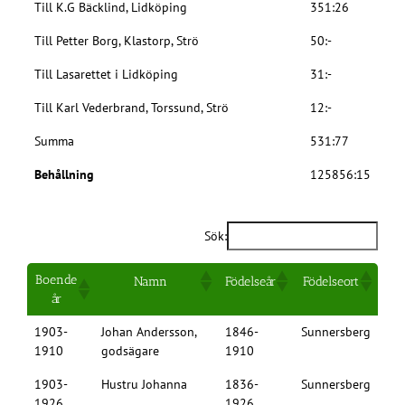
Till K.G Bäcklind, Lidköping
351:26
Till Petter Borg, Klastorp, Strö
50:-
Till Lasarettet i Lidköping
31:-
Till Karl Vederbrand, Torssund, Strö
12:-
Summa
531:77
Behållning
125856:15
Sök:
Boende
Namn
Födelseår
Födelseort
år
1903-
Johan Andersson,
1846-
Sunnersberg
1910
godsägare
1910
1903-
Hustru Johanna
1836-
Sunnersberg
1926
1926