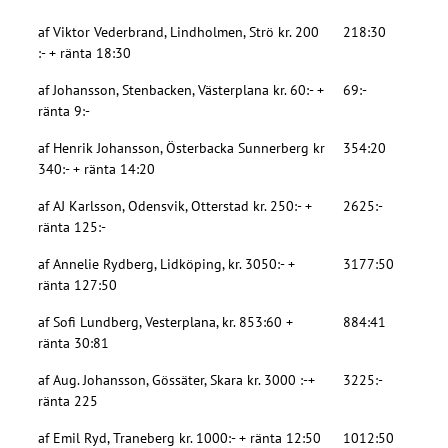
af Viktor Vederbrand, Lindholmen, Strö kr. 200
218:30
:- + ränta 18:30
af Johansson, Stenbacken, Västerplana kr. 60:- +
69:-
ränta 9:-
af Henrik Johansson, Österbacka Sunnerberg kr
354:20
340:- + ränta 14:20
af AJ Karlsson, Odensvik, Otterstad kr. 250:- +
2625:-
ränta 125:-
af Annelie Rydberg, Lidköping, kr. 3050:- +
3177:50
ränta 127:50
af Sofi Lundberg, Vesterplana, kr. 853:60 +
884:41
ränta 30:81
af Aug. Johansson, Gössäter, Skara kr. 3000 :-+
3225:-
ränta 225
af Emil Ryd, Traneberg kr. 1000:- + ränta 12:50
1012:50