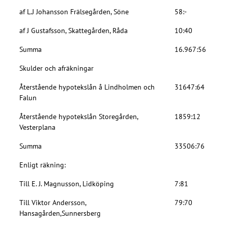
af L.J Johansson Frälsegården, Söne
58:-
af J Gustafsson, Skattegården, Råda
10:40
Summa
16.967:56
Skulder och afräkningar
Återstående hypotekslån å Lindholmen och
31647:64
Falun
Återstående hypotekslån Storegården,
1859:12
Vesterplana
Summa
33506:76
Enligt räkning:
Till E. J. Magnusson, Lidköping
7:81
Till Viktor Andersson,
79:70
Hansagården,Sunnersberg