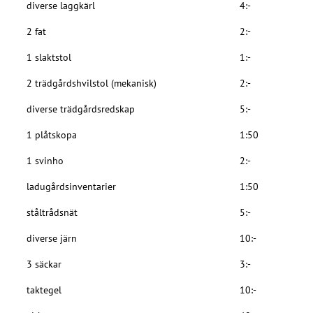
diverse laggkärl
4:-
2 fat
2:-
1 slaktstol
1:-
2 trädgårdshvilstol (mekanisk)
2:-
diverse trädgårdsredskap
5:-
1 plåtskopa
1:50
1 svinho
2:-
ladugårdsinventarier
1:50
ståltrådsnät
5:-
diverse järn
10:-
3 säckar
3:-
taktegel
10:-