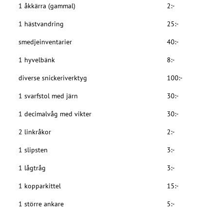
1 åkkärra (gammal)
2:-
1 hästvandring
25:-
smedjeinventarier
40:-
1 hyvelbänk
8:-
diverse snickeriverktyg
100:-
1 svarfstol med järn
30:-
1 decimalvåg med vikter
30:-
2 linkråkor
2:-
1 slipsten
3:-
1 lågtråg
3:-
1 kopparkittel
15:-
1 större ankare
5:-