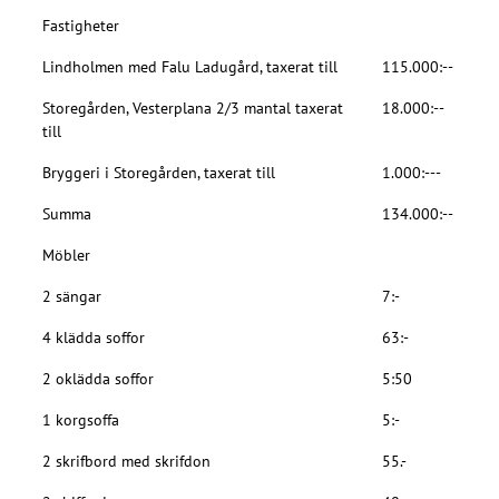
Fastigheter
Lindholmen med Falu Ladugård, taxerat till
115.000:--
Storegården, Vesterplana 2/3 mantal taxerat
18.000:--
till
Bryggeri i Storegården, taxerat till
1.000:---
Summa
134.000:--
Möbler
2 sängar
7:-
4 klädda soffor
63:-
2 oklädda soffor
5:50
1 korgsoffa
5:-
2 skrifbord med skrifdon
55.-