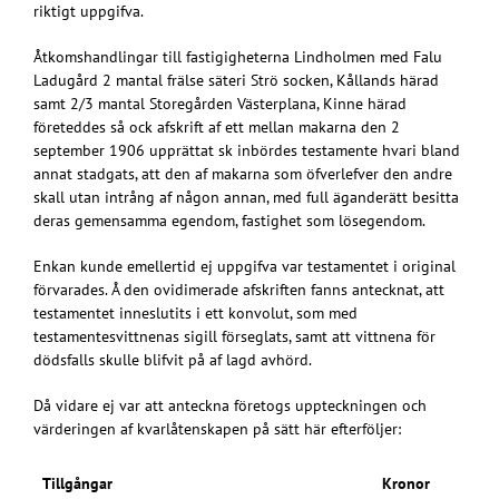
riktigt uppgifva.
Åtkomshandlingar till fastigigheterna Lindholmen med Falu
Ladugård 2 mantal frälse säteri Strö socken, Kållands härad
samt 2/3 mantal Storegården Västerplana, Kinne härad
företeddes så ock afskrift af ett mellan makarna den 2
september 1906 upprättat sk inbördes testamente hvari bland
annat stadgats, att den af makarna som öfverlefver den andre
skall utan intrång af någon annan, med full äganderätt besitta
deras gemensamma egendom, fastighet som lösegendom.
Enkan kunde emellertid ej uppgifva var testamentet i original
förvarades. Å den ovidimerade afskriften fanns antecknat, att
testamentet inneslutits i ett konvolut, som med
testamentesvittnenas sigill förseglats, samt att vittnena för
dödsfalls skulle blifvit på af lagd avhörd.
Då vidare ej var att anteckna företogs uppteckningen och
värderingen af kvarlåtenskapen på sätt här efterföljer:
Tillgångar
Kronor