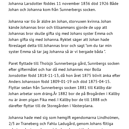
Johanna Larsdotter föddes 11 november 1836 död 1926 Både
Johan och Johanna kom från Sunnerbergs socken.
Johanna var tio år äldre än Johan, storvuxen kvinna. Johan
kände Johannas bror och tillsammans gjorde de upp att
Johannas bror skulle gifta sig med Johans syster Emma och
Johan gifta sig med Johanna. Ryktet säger att Johan hade
föreslaget detta till Johannas bror och sagt ”om du tar min
syster Emma så tar jag Johanna så är vi bergade båda ”.
Paret flyttade till Tholsjö Sunnerberga gård, Sunnbergs socken
efter giftermålet och har då med Johannes mor Bolla
Jonsdotter född 1818-11-13, då hon året 1875 blivit änka efter
Anders Johansson född 1809-01-19 och död 1875-04-15.
Flyttar sedan från Sunnerbergs socken 1881 till Källby där
Johan arbetar som dräng.År 1882 bor de på Brogården i Källby
nu är även pigan Fika med. I Källby bor de till 1888 och
därefter flyttar till de Storegården i Västerplana.
Johanna hade med sig som hemgift egendomarna Lindholmen,
2/3 av Traneberg och Fahlu Ladugård, genom Johans flitiga