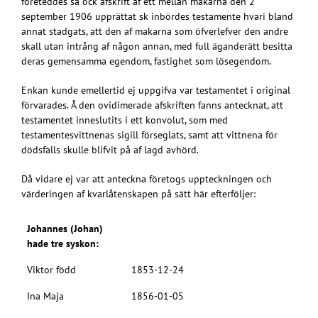
företeddes så ock afskrift af ett mellan makarna den 2
september 1906 upprättat sk inbördes testamente hvari bland
annat stadgats, att den af makarna som öfverlefver den andre
skall utan intrång af någon annan, med full äganderätt besitta
deras gemensamma egendom, fastighet som lösegendom.
Enkan kunde emellertid ej uppgifva var testamentet i original
förvarades. Å den ovidimerade afskriften fanns antecknat, att
testamentet inneslutits i ett konvolut, som med
testamentesvittnenas sigill förseglats, samt att vittnena för
dödsfalls skulle blifvit på af lagd avhörd.
Då vidare ej var att anteckna företogs uppteckningen och
värderingen af kvarlåtenskapen på sätt här efterföljer:
Johannes (Johan)
hade tre syskon:
Viktor född
1853-12-24
Ina Maja
1856-01-05