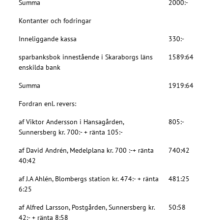
Summa
2000:-
Kontanter och fodringar
Inneliggande kassa
330:-
sparbanksbok innestående i Skaraborgs läns
1589:64
enskilda bank
Summa
1919:64
Fordran enl. revers:
af Viktor Andersson i Hansagården,
805:-
Sunnersberg kr. 700:- + ränta 105:-
af David Andrén, Medelplana kr. 700 :-+ ränta
740:42
40:42
af J.A Ahlén, Blombergs station kr. 474:- + ränta
481:25
6:25
af Alfred Larsson, Postgården, Sunnersberg kr.
50:58
42:- + ränta 8:58