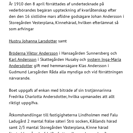
År 1910 den 8 april förrättades af undertecknade på
vederbörandes begäran uppteckning af kvarlåtenskap efter
den den 16 sistlidne mars aflidne godsägare Johan Andersson i
Storegården Vesterplana, Kinnehärad, hvilken efterlämnat så
som arfvingar
Hustru Johanna Larsdotter
samt
Bröderna Viktor Andersson
i Hansagården Sunnersberg och
Karl Andersson
i Skattegården Husaby och
systern Inga-Maria
Andersdotter
gift med hemmansägare Klas Andersson i
Gudmund Larsgården Råda alla myndiga och vid förrättningen
närvarande.
Boet uppgafs af enkan med biträde af sin trotjännarinna
Fredrika Charlotta Andersdotter, hvilka upmanades att allt
riktigt uppgifva.
Åtkomshandlingar till fastigigheterna Lindholmen med Falu
Ladugård 2 mantal frälse säteri Strö socken, Kållands härad
samt 2/3 mantal Storegården Västerplana, Kinne härad