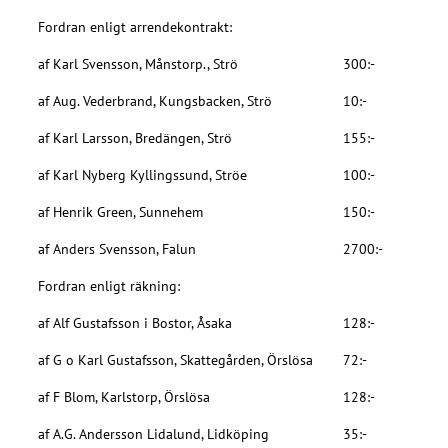
Fordran enligt arrendekontrakt:
af Karl Svensson, Månstorp., Strö
300:-
af Aug. Vederbrand, Kungsbacken, Strö
10:-
af Karl Larsson, Bredängen, Strö
155:-
af Karl Nyberg Kyllingssund, Ströe
100:-
af Henrik Green, Sunnehem
150:-
af Anders Svensson, Falun
2700:-
Fordran enligt räkning:
af Alf Gustafsson i Bostor, Åsaka
128:-
af G o Karl Gustafsson, Skattegården, Örslösa
72:-
af F Blom, Karlstorp, Örslösa
128:-
af A.G. Andersson Lidalund, Lidköping
35:-