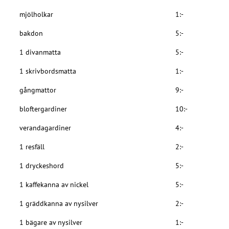
mjölholkar
1:-
bakdon
5:-
1 divanmatta
5:-
1 skrivbordsmatta
1:-
gångmattor
9:-
bloftergardiner
10:-
verandagardiner
4:-
1 resfäll
2:-
1 dryckeshord
5:-
1 kaffekanna av nickel
5:-
1 gräddkanna av nysilver
2:-
1 bägare av nysilver
1:-