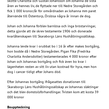
skötte Charlotta och Gustav Johansson om Johanna de sista
åren av hennes liv, de flyttade ner till Nedre Storegården och
fick 1 000 kronor/år för omvårdnaden av Johanna mm paret
återvände till Östentorp, Örslösa några år innan de dog.
Johan och Johanna förblev barnlösa och inga bröstarvingar,
detta gjorde att de skrev testamente 1906 och donerade
kvarlåtenskapen till Skaraborgs Läns Hushållningssällskap.
Johanna levde kvar i orubbat bo i 16 år efter makes bortgång,
hon bodde då i Nedre Storegården. Pigan Fika (Fredrika
Charlotta Andersdotter) testamenterades 4 000 kronor efter
Johan och Johannas bortgång och fick även bo kvar i
lägenheten resten av sitt liv utan kostnad för hyra, men hon
dog i cancer tidigt efter Johans död.
Efter Johannas bortgång ifrågasattes donationen till
Skaraborgs Läns Hushållningssällskap av Johannas släktingar
och det blev domstolsförhandlingar. Tvisten kom att kosta 39
000 kronor
Bouppteckning