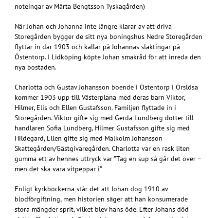
noteingar av Märta Bengtsson Tyskagården)
När Johan och Johanna inte längre klarar av att driva
Storegården bygger de sitt nya boningshus Nedre Storegården
flyttar in där 1903 och kallar på Johannas släktingar på
Östentorp. I Lidköping köpte Johan smakråd för att inreda den
nya bostaden.
Charlotta och Gustav Johansson boende i Östentorp i Örslösa
kommer 1903 upp till Västerplana med deras barn Viktor,
Hilmer, Elis och Ellen Gustafsson. Familjen flyttade in i
Storegården. Viktor gifte sig med Gerda Lundberg dotter till
handlaren Sofia Lundberg, Hilmer Gustafsson gifte sig med
Hildegard, Ellen gifte sig med Malkolm Johansson
Skattegården/Gästgivaregården. Charlotta var en rask liten
gumma ett av hennes uttryck var ”Tag en sup så går det över –
men det ska vara vitpeppar i”
Enligt kyrkböckerna står det att Johan dog 1910 av
blodförgiftning, men historien säger att han konsumerade
stora mängder sprit, vilket blev hans öde. Efter Johans död