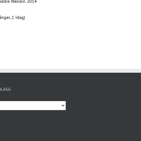
reddie Wendin 2014
nger, 1 idag)
NLÄGG