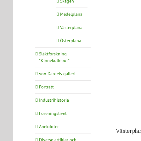
Skagen
Medelplana
Västerplana
Österplana
Släktforskning
”Kinnekullebor”
von Dardels galleri
Porträtt
Industrihistoria
Föreningslivet
Anekdoter
Västerpla
Diverse artiklar och