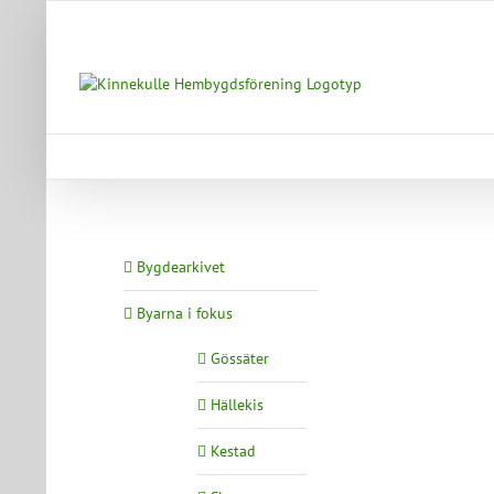
Fortsätt
till
innehållet
Bygdearkivet
Byarna i fokus
Gössäter
Hällekis
Kestad