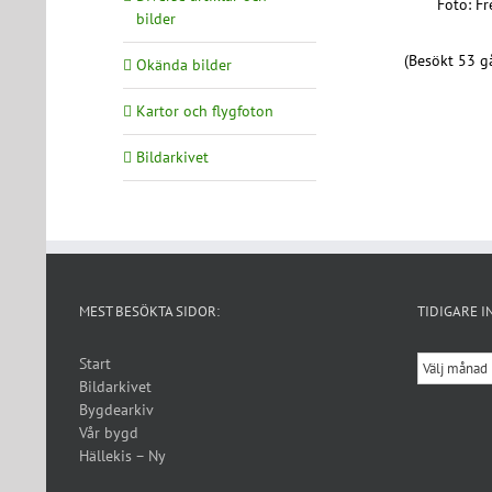
Foto: F
bilder
(Besökt 53 gå
Okända bilder
Kartor och flygfoton
Bildarkivet
MEST BESÖKTA SIDOR:
TIDIGARE I
Tidigare
Start
inlägg
Bildarkivet
Bygdearkiv
Vår bygd
Hällekis – Ny