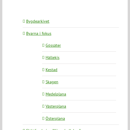
Bygdearkivet
Byarna i fokus
Gössäter
Hällekis
Kestad
Skagen
Medelplana
Västerplana
Österplana