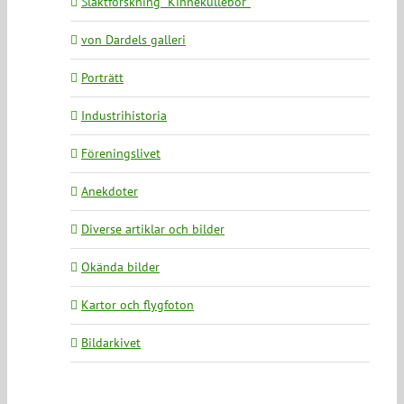
Släktforskning ”Kinnekullebor”
von Dardels galleri
Porträtt
Industrihistoria
Föreningslivet
Anekdoter
Diverse artiklar och bilder
Okända bilder
Kartor och flygfoton
Bildarkivet