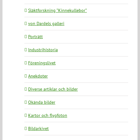
Släktforskning ”Kinnekullebor”
von Dardels galleri
Porträtt
Industrihistoria
Föreningslivet
Anekdoter
Diverse artiklar och bilder
Okända bilder
Kartor och flygfoton
Bildarkivet