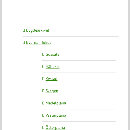
Bygdearkivet
Byarna i fokus
Gössäter
Hällekis
Kestad
Skagen
Medelplana
Västerplana
Österplana