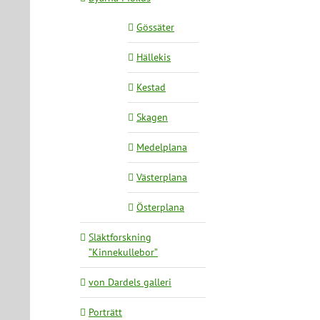
Gössäter
Hällekis
Kestad
Skagen
Medelplana
Västerplana
Österplana
Släktforskning
”Kinnekullebor”
von Dardels galleri
Porträtt