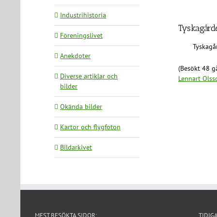
Industrihistoria
Tyskagård
Föreningslivet
Tyskagå
Anekdoter
(Besökt 48 gå
Diverse artiklar och
Lennart Olss
bilder
Okända bilder
Kartor och flygfoton
Bildarkivet
MEST BESÖKTA SIDOR:
TIDIG