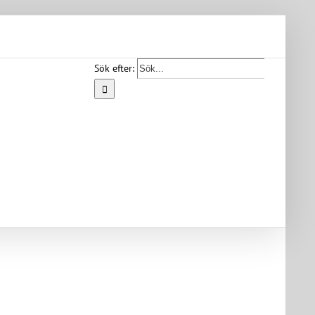
Sök efter:
Start
Vår
bygd
Bygdearkiv
Om
föreningen
Medlemskap
Kontakt