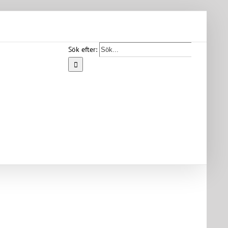
Sök efter:
Start
Vår
bygd
Bygdearkiv
Om
föreningen
Medlemskap
Kontakt