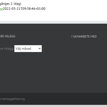
gånger, 1 idag)
on
2022-03-21T09:38:46+01:00
ARE INLÄGG
I SAMARBETE MED
re inlägg
le Hembygdsförening