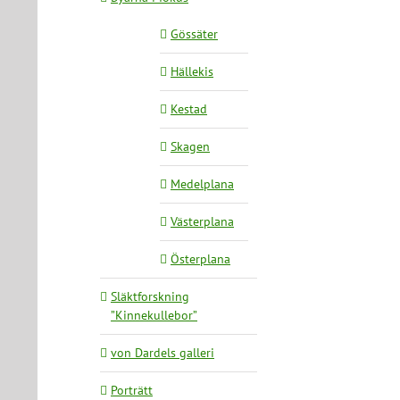
Gössäter
Hällekis
Kestad
Skagen
Medelplana
Västerplana
Österplana
Släktforskning
”Kinnekullebor”
von Dardels galleri
Porträtt