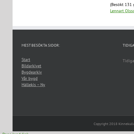
(Besökt 131 
Lennart Olss
MEST BESÖKTA SIDOR:
TIDIG
Start
Tidiga
Bildarkivet
Bygdearkiv
Vår bygd
Hällekis – Ny
Copyright 2018 Kinnekul