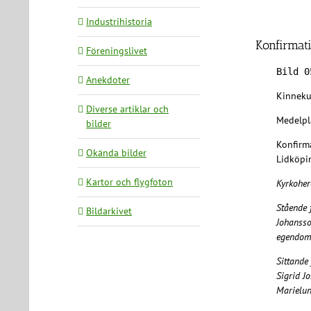
Industrihistoria
Konfirmat
Föreningslivet
Bild 0
Anekdoter
Kinneku
Diverse artiklar och
Medelpl
bilder
Konfirm
Okända bilder
Lidköpin
Kartor och flygfoton
Kyrkohe
Stående 
Bildarkivet
Johansso
egendom,
Sittande
Sigrid J
Marielun