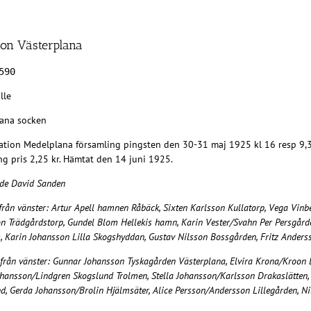
ion Västerplana
590
lle
ana socken
ation Medelplana församling pingsten den 30-31 maj 1925 kl 16 resp 9,30.
g pris 2,25 kr. Hämtat den 14 juni 1925.
rde David Sanden
från vänster: Artur Apell hamnen Råbäck, Sixten Karlsson Kullatorp, Vega Vinb
n Trädgårdstorp, Gundel Blom Hellekis hamn, Karin Vester/Svahn Per Persgård
 Karin Johansson Lilla Skogshyddan, Gustav Nilsson Bossgården, Fritz Ander
 från vänster: Gunnar Johansson Tyskagården Västerplana, Elvira Krona/Kroon 
ohansson/Lindgren Skogslund Trolmen, Stella Johansson/Karlsson Drakaslätten,
d, Gerda Johansson/Brolin Hjälmsäter, Alice Persson/Andersson Lillegården, Ni