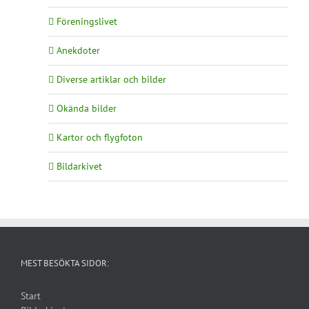
Föreningslivet
Anekdoter
Diverse artiklar och bilder
Okända bilder
Kartor och flygfoton
Bildarkivet
MEST BESÖKTA SIDOR:
Start