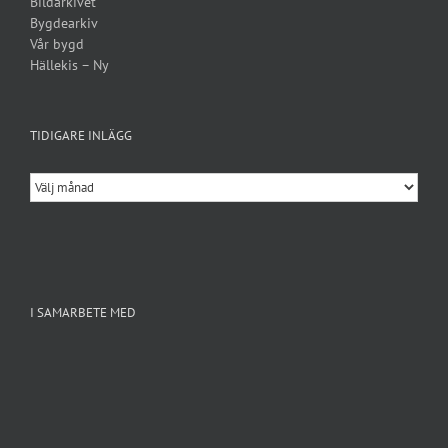
Bildarkivet
Bygdearkiv
Vår bygd
Hällekis – Ny
TIDIGARE INLÄGG
Tidigare
inlägg
I SAMARBETE MED