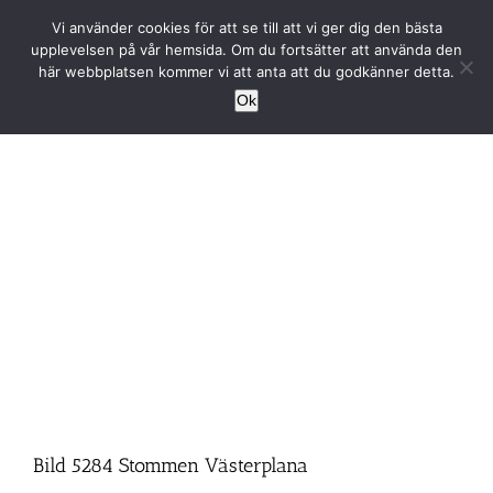
Fortsätt
Vi använder cookies för att se till att vi ger dig den bästa
till
upplevelsen på vår hemsida. Om du fortsätter att använda den
innehållet
här webbplatsen kommer vi att anta att du godkänner detta.
Ok
Bild 5284 Stommen Västerplana