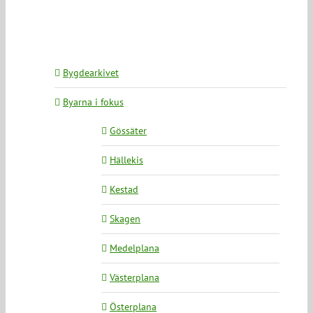
Bygdearkivet
Byarna i fokus
Gössäter
Hällekis
Kestad
Skagen
Medelplana
Västerplana
Österplana