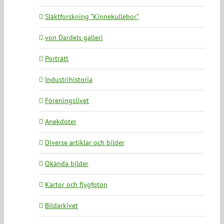
Släktforskning ”Kinnekullebor”
von Dardels galleri
Porträtt
Industrihistoria
Föreningslivet
Anekdoter
Diverse artiklar och bilder
Okända bilder
Kartor och flygfoton
Bildarkivet