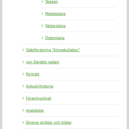
Skagen
Medelplana
Västerplana
Österplana
Släktforskning ”Kinnekullebor”
von Dardels galleri
Porträtt
Industrihistoria
Föreningslivet
Anekdoter
Diverse artiklar och bilder