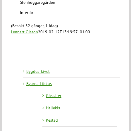
Stenhuggaregården
Interiör
(Besökt 52 gånger, 1 idag)
Lennart Olsson
2019-02-12T13:19:57+01:00
Bygdearkivet
Byarna i fokus
Gössäter
Hällekis
Kestad