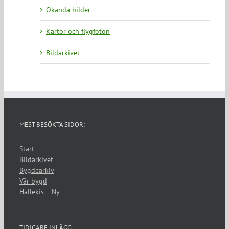
Okända bilder
Kartor och flygfoton
Bildarkivet
MEST BESÖKTA SIDOR:
Start
Bildarkivet
Bygdearkiv
Vår bygd
Hällekis – Ny
TIDIGARE INLÄGG