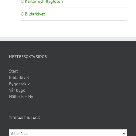
Kartor och flygfoton
Bildarkivet
MEST BESÖKTA SIDOR:
Start
Bildarkivet
Bygdearkiv
Vår bygd
Hällekis – Ny
TIDIGARE INLÄGG
Tidigare