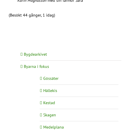
Karin Magnusson
med sin farmor Sara
(Besökt 44 gånger, 1 idag)
Bygdearkivet
Byarna i fokus
Gössäter
Hällekis
Kestad
Skagen
Medelplana