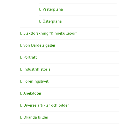
Västerplana
Österplana
Släktforskning ”Kinnekullebor”
von Dardels galleri
Porträtt
Industrihistoria
Föreningslivet
Anekdoter
Diverse artiklar och bilder
Okända bilder