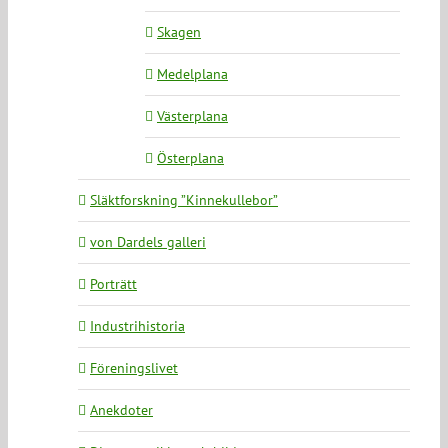
Skagen
Medelplana
Västerplana
Österplana
Släktforskning ”Kinnekullebor”
von Dardels galleri
Porträtt
Industrihistoria
Föreningslivet
Anekdoter