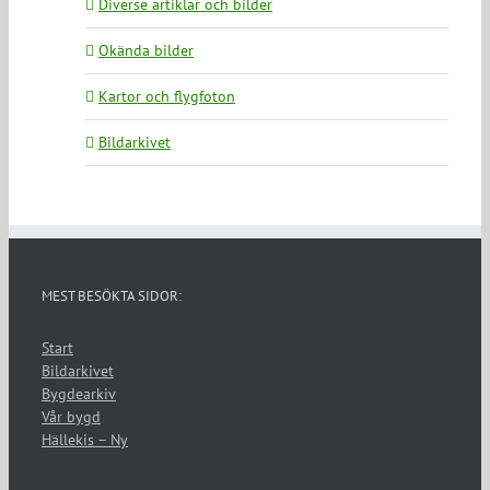
Diverse artiklar och bilder
Okända bilder
Kartor och flygfoton
Bildarkivet
MEST BESÖKTA SIDOR:
Start
Bildarkivet
Bygdearkiv
Vår bygd
Hällekis – Ny