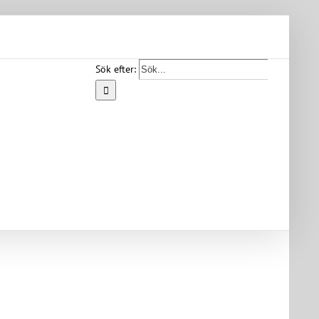
Sök efter:
Start
Vår
bygd
Bygdearkiv
Om
föreningen
Medlemskap
Kontakt