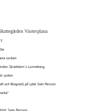
 Skattegården Västerplana
75
lle
lana socken
ården, Skräddarn´s Lunneberg,
ts syskon
uth och Rangvald, på cykel Sven Persson
narka”
bild: Sven Persson