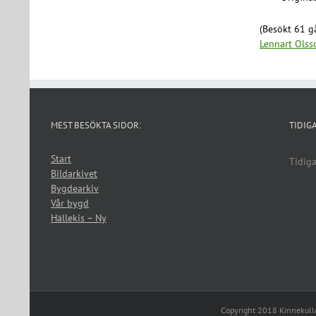
(Besökt 61 gå
Lennart Olss
MEST BESÖKTA SIDOR:
TIDIG
Start
Tidiga
Bildarkivet
Bygdearkiv
Vår bygd
Hällekis – Ny
Copyright 2018 Kinnekul