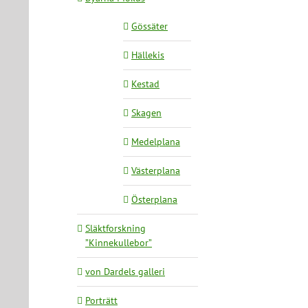
Gössäter
Hällekis
Kestad
Skagen
Medelplana
Västerplana
Österplana
Släktforskning
”Kinnekullebor”
von Dardels galleri
Porträtt