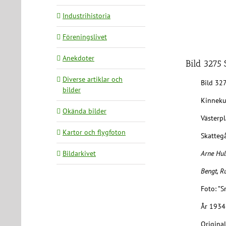
Industrihistoria
Föreningslivet
Anekdoter
Bild 3275
Diverse artiklar och
Bild 32
bilder
Kinneku
Okända bilder
Västerp
Kartor och flygfoton
Skatteg
Bildarkivet
Arne Hul
Bengt, R
Foto: ”S
År 1934
Original