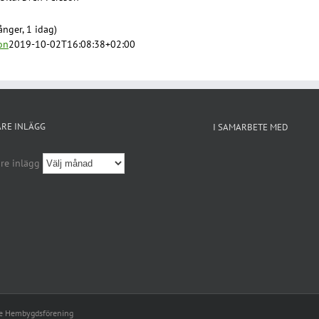
nger, 1 idag)
on
2019-10-02T16:08:38+02:00
ARE INLÄGG
I SAMARBETE MED
re inlägg
le Hembygdsförening