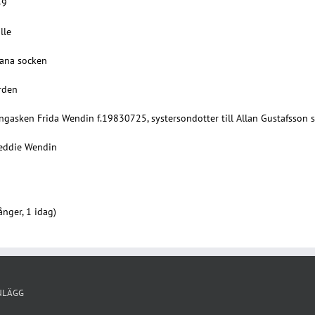
59
lle
lana socken
rden
ängasken Frida Wendin f.19830725, systersondotter till Allan Gustafsson 
reddie Wendin
nger, 1 idag)
NLÄGG