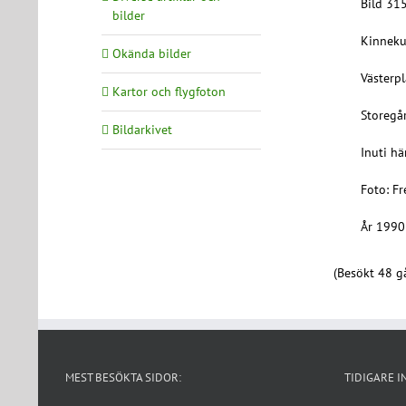
Bild 31
bilder
Kinneku
Okända bilder
Västerp
Kartor och flygfoton
Storegå
Bildarkivet
Inuti h
Foto: F
År 1990
(Besökt 48 gå
MEST BESÖKTA SIDOR:
TIDIGARE I