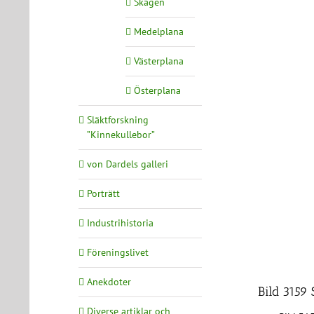
Skagen
Medelplana
Västerplana
Österplana
Släktforskning
”Kinnekullebor”
von Dardels galleri
Porträtt
Industrihistoria
Föreningslivet
Anekdoter
Bild 3159
Diverse artiklar och