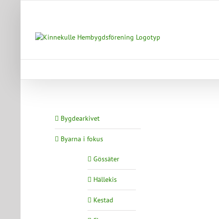
Fortsätt
till
innehållet
Bygdearkivet
Byarna i fokus
Gössäter
Hällekis
Kestad