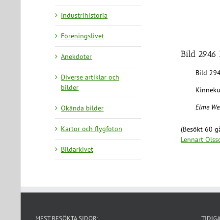
Industrihistoria
Föreningslivet
Bild 2946
Anekdoter
Bild 29
Diverse artiklar och
bilder
Kinneku
Elme West
Okända bilder
Kartor och flygfoton
(Besökt 60 gå
Lennart Olss
Bildarkivet
MEST BESÖKTA SIDOR:
TIDIG