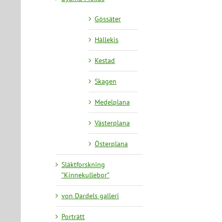
Gössäter
Hällekis
Kestad
Skagen
Medelplana
Västerplana
Österplana
Släktforskning
”Kinnekullebor”
von Dardels galleri
Porträtt