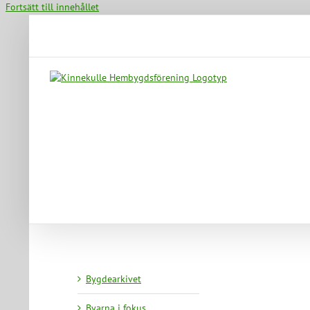
Fortsätt till innehållet
Bygdearkivet
Byarna i fokus