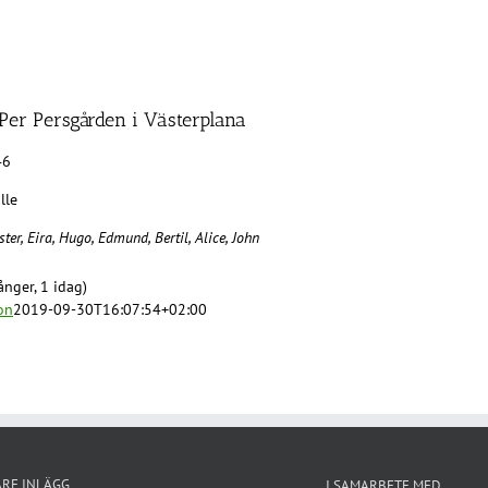
 Per Persgården i Västerplana
46
lle
er, Eira, Hugo, Edmund, Bertil, Alice, John
nger, 1 idag)
on
2019-09-30T16:07:54+02:00
ARE INLÄGG
I SAMARBETE MED