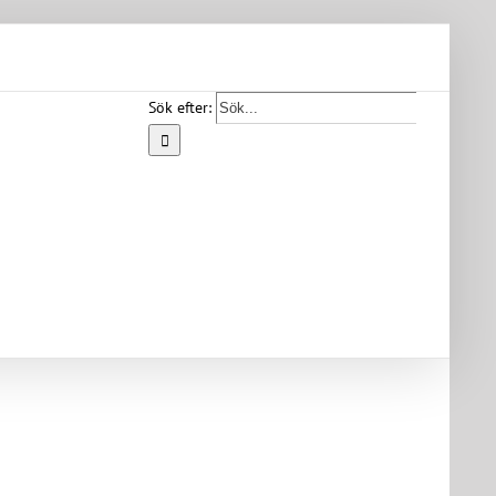
Sök efter:
Start
Vår
bygd
Bygdearkiv
Om
föreningen
Medlemskap
Kontakt