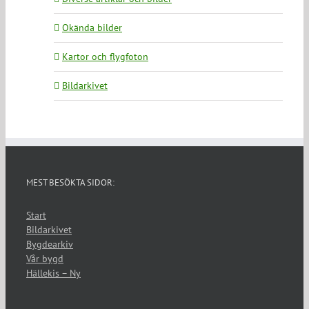
Okända bilder
Kartor och flygfoton
Bildarkivet
MEST BESÖKTA SIDOR:
Start
Bildarkivet
Bygdearkiv
Vår bygd
Hällekis – Ny