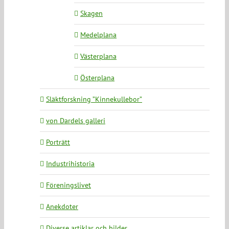
Skagen
Medelplana
Västerplana
Österplana
Släktforskning ”Kinnekullebor”
von Dardels galleri
Porträtt
Industrihistoria
Föreningslivet
Anekdoter
Diverse artiklar och bilder