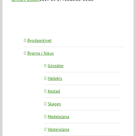
Bygdearkivet
Byarna i fokus
Gössäter
Hällekis
Kestad
Skagen
Medelplana
Västerplana