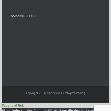
I SAMARBETE MED
Copyright 2018 Kinnekulle Hembygdsförening
Page load link
Vi använder cookies för att se till att vi ger dig den bästa upplevelsen