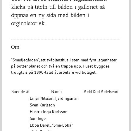
klicka på titeln till bilden i galleriet så
öppnas en ny sida med bilden i
orginalstorlek.
Om
”Smedjegården”, ett tvåplanshus i sten med fyra lägenheter
på bottenplanet och två en trappa upp. Huset byggdes
troligtvis på 1890-talet åt arbetare vid bolaget.
Boende år
Namn
Född
Död
Födelseort
Einar Nilsson, fjärdingsman
Sven Karlsson
Hustru Inga Karlsson
Son Inge
Ebba Darell, "Sme-Ebba"