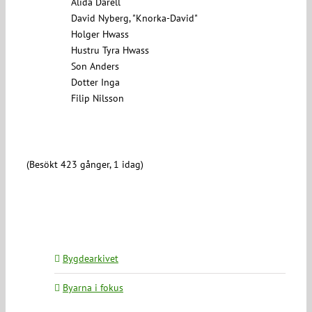
Alida Darell
David Nyberg, "Knorka-David"
Holger Hwass
Hustru Tyra Hwass
Son Anders
Dotter Inga
Filip Nilsson
(Besökt 423 gånger, 1 idag)
Bygdearkivet
Byarna i fokus