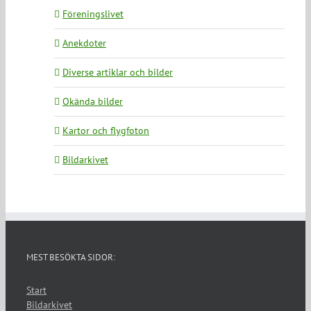
Föreningslivet
Anekdoter
Diverse artiklar och bilder
Okända bilder
Kartor och flygfoton
Bildarkivet
MEST BESÖKTA SIDOR:
Start
Bildarkivet