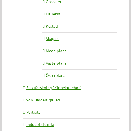
Gössäter
Hällekis
Kestad
Skagen
Medelplana
Västerplana
Österplana
Släktforskning ”Kinnekullebor”
von Dardels galleri
Porträtt
Industrihistoria