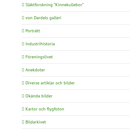
Släktforskning ”Kinnekullebor”
von Dardels galleri
Porträtt
Industrihistoria
Föreningslivet
Anekdoter
Diverse artiklar och bilder
Okända bilder
Kartor och flygfoton
Bildarkivet