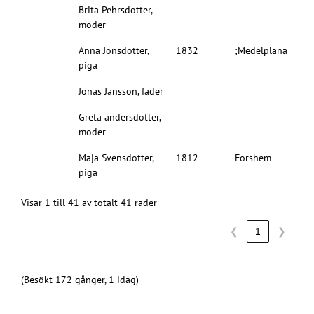
Brita Pehrsdotter,
moder
Anna Jonsdotter,
1832
;Medelplana
piga
Jonas Jansson, fader
Greta andersdotter,
moder
Maja Svensdotter,
1812
Forshem
piga
Visar 1 till 41 av totalt 41 rader
❮
1
❯
(Besökt 172 gånger, 1 idag)