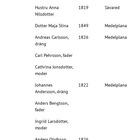
Hustru Anna
1819
Sävared
Nilsdotter
Dotter Maja Stina
1849
Medelplana
Andreas Carlsson,
1826
Medelplana
dräng
Carl Pehrsson, fader
Cathrina Jonsdotter,
moder
Johannes
1822
Medelplana
Andersson, dräng
Anders Bengtson,
fader
Ingrid Larsdotter,
moder
Anders Olofsson,
1826