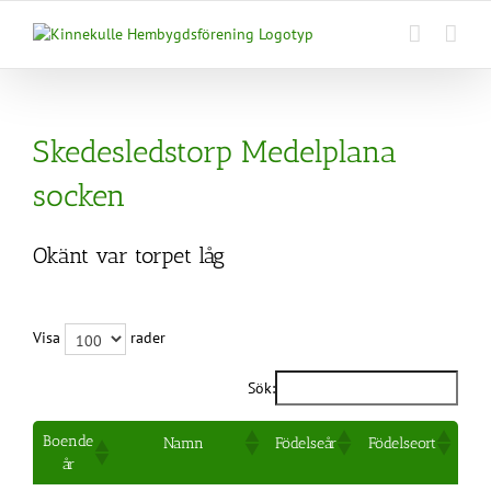
Fortsätt
till
innehållet
Skedesledstorp Medelplana
socken
Okänt var torpet låg
Visa
rader
Sök:
Boende
Namn
Födelseår
Födelseort
år