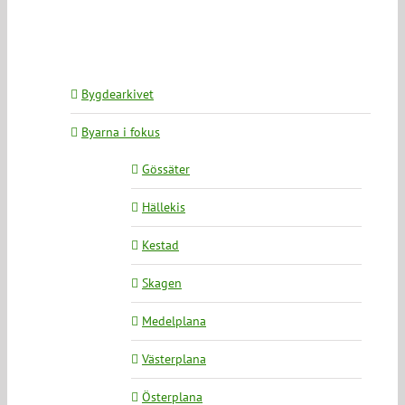
Bygdearkivet
Byarna i fokus
Gössäter
Hällekis
Kestad
Skagen
Medelplana
Västerplana
Österplana