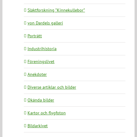
Släktforskning ”Kinnekullebor”
von Dardels galleri
Porträtt
Industrihistoria
Föreningslivet
Anekdoter
Diverse artiklar och bilder
Okända bilder
Kartor och flygfoton
Bildarkivet