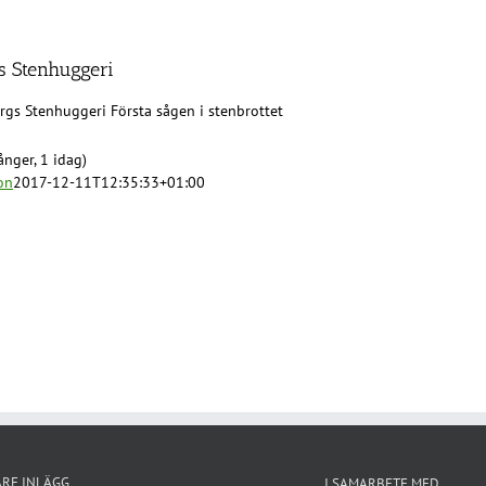
s Stenhuggeri
rgs Stenhuggeri Första sågen i stenbrottet
nger, 1 idag)
on
2017-12-11T12:35:33+01:00
ARE INLÄGG
I SAMARBETE MED