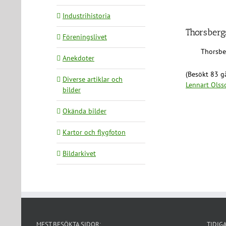
Industrihistoria
Thorsberg
Föreningslivet
Thorsbe
Anekdoter
(Besökt 83 gå
Diverse artiklar och
Lennart Olss
bilder
Okända bilder
Kartor och flygfoton
Bildarkivet
MEST BESÖKTA SIDOR:
TIDIG