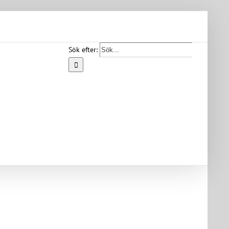
Sök efter:
Start
Vår
bygd
Bygdearkiv
Om
föreningen
Medlemskap
Kontakt