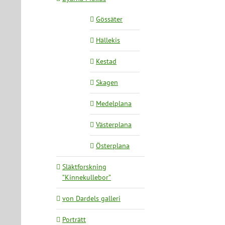
Gössäter
Hällekis
Kestad
Skagen
Medelplana
Västerplana
Österplana
Släktforskning
”Kinnekullebor”
von Dardels galleri
Porträtt