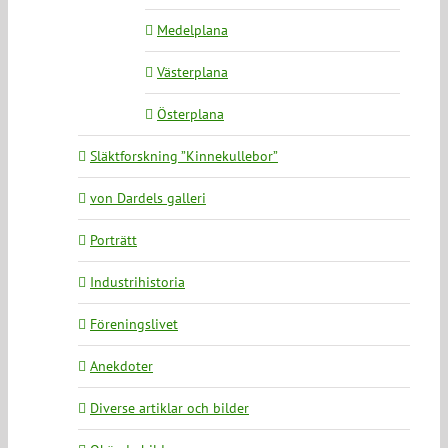
Medelplana
Västerplana
Österplana
Släktforskning ”Kinnekullebor”
von Dardels galleri
Porträtt
Industrihistoria
Föreningslivet
Anekdoter
Diverse artiklar och bilder