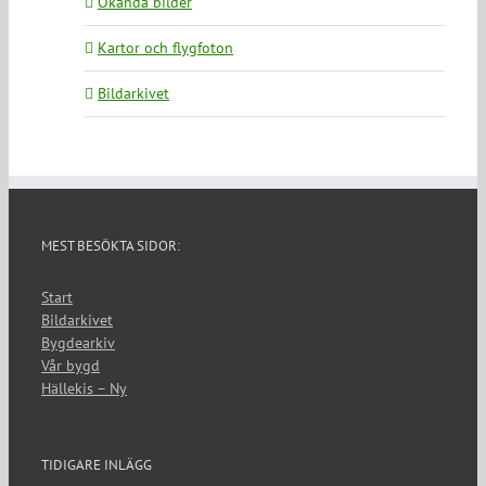
Okända bilder
Kartor och flygfoton
Bildarkivet
MEST BESÖKTA SIDOR:
Start
Bildarkivet
Bygdearkiv
Vår bygd
Hällekis – Ny
TIDIGARE INLÄGG