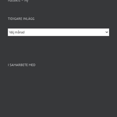
Hällekis – Ny
TIDIGARE INLÄGG
Tidigare
inlägg
I SAMARBETE MED