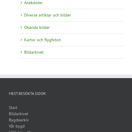
Anekdoter
Diverse artiklar och bilder
Okända bilder
Kartor och flygfoton
Bildarkivet
MEST BESÖKTA SIDOR:
Start
Bildarkivet
Bygdearkiv
Vår bygd