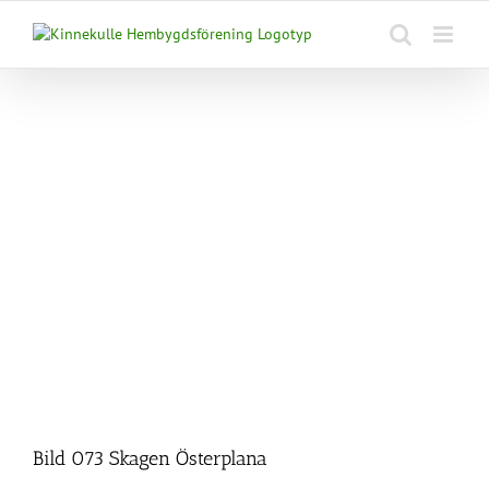
Fortsätt
till
innehållet
Bild 073 Skagen Österplana