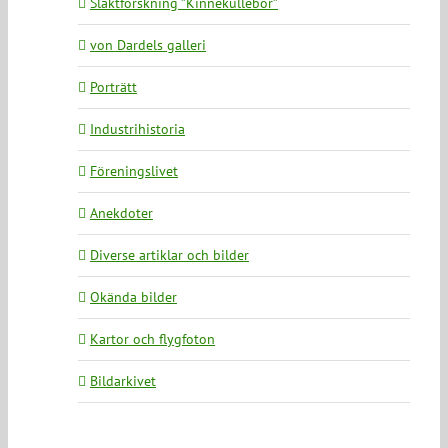
Släktforskning ”Kinnekullebor”
von Dardels galleri
Porträtt
Industrihistoria
Föreningslivet
Anekdoter
Diverse artiklar och bilder
Okända bilder
Kartor och flygfoton
Bildarkivet