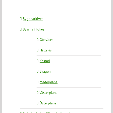
Bygdearkivet
Byarna i fokus
Gössäter
Hällekis
Kestad
Skagen
Medelplana
Västerplana
Österplana