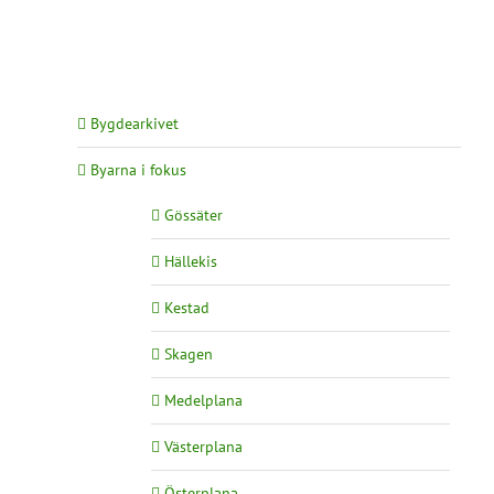
Bygdearkivet
Byarna i fokus
Gössäter
Hällekis
Kestad
Skagen
Medelplana
Västerplana
Österplana