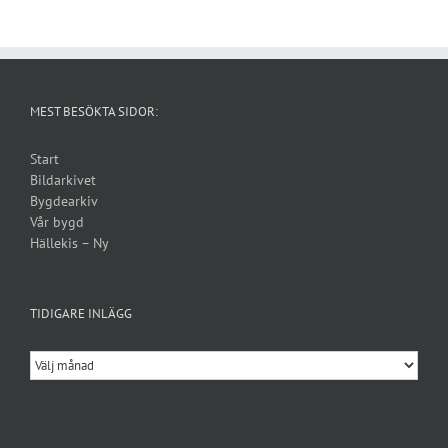
MEST BESÖKTA SIDOR:
Start
Bildarkivet
Bygdearkiv
Vår bygd
Hällekis – Ny
TIDIGARE INLÄGG
Tidigare
inlägg