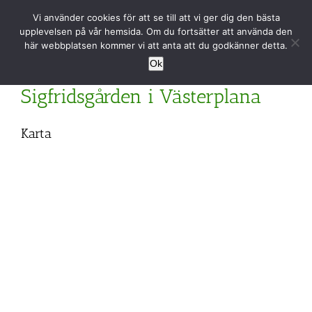
Fortsätt
Vi använder cookies för att se till att vi ger dig den bästa
till
upplevelsen på vår hemsida. Om du fortsätter att använda den
innehållet
här webbplatsen kommer vi att anta att du godkänner detta.
Ok
Sigfridsgården i Västerplana
Karta