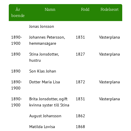
År
Namn
Född
Födelseort
boende
Jonas Jonsson
1890-
Johannes Petersson,
1831
Västerplana
1900
hemmansägare
1890
Stina Jonsdotter,
1827
Västerplana
hustru
1890
Son Klas Johan
1890-
Dotter Maria Lisa
1872
Västerplana
1900
1890-
Brita Jonsdotter, ogift
1831
Västerplana
1900
kvinna syster till Stina
August Johansson
1862
Matilda Lovisa
1868