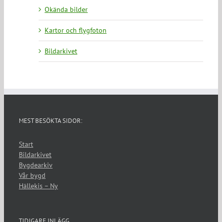
Okända bilder
Kartor och flygfoton
Bildarkivet
MEST BESÖKTA SIDOR:
Start
Bildarkivet
Bygdearkiv
Vår bygd
Hällekis – Ny
TIDIGARE INLÄGG