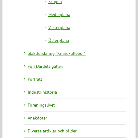
Skagen
Medelplana
Västerplana
Österplana
Släktforskning ”Kinnekullebor”
von Dardels galleri
Porträtt
Industrihistoria
Föreningslivet
Anekdoter
Diverse artiklar och bilder