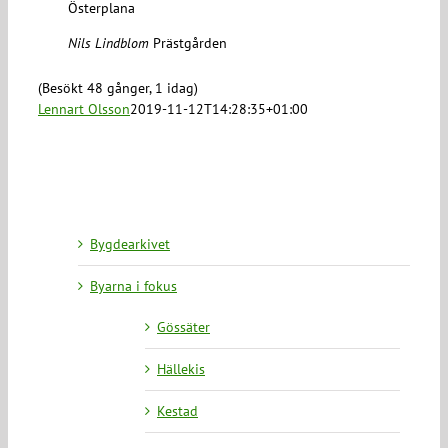
Österplana
Nils Lindblom
Prästgården
(Besökt 48 gånger, 1 idag)
Lennart Olsson
2019-11-12T14:28:35+01:00
Bygdearkivet
Byarna i fokus
Gössäter
Hällekis
Kestad