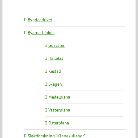
Bygdearkivet
Byarna i fokus
Gössäter
Hällekis
Kestad
Skagen
Medelplana
Västerplana
Österplana
Släktforskning ”Kinnekullebor”