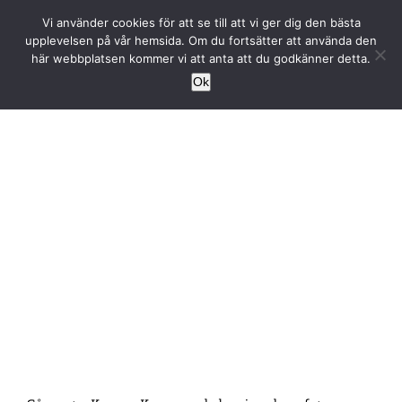
Fortsätt
Vi använder cookies för att se till att vi ger dig den bästa
till
upplevelsen på vår hemsida. Om du fortsätter att använda den
innehållet
här webbplatsen kommer vi att anta att du godkänner detta.
Ok