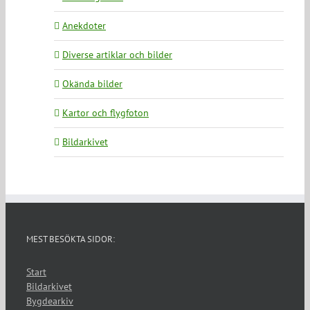
Anekdoter
Diverse artiklar och bilder
Okända bilder
Kartor och flygfoton
Bildarkivet
MEST BESÖKTA SIDOR:
Start
Bildarkivet
Bygdearkiv