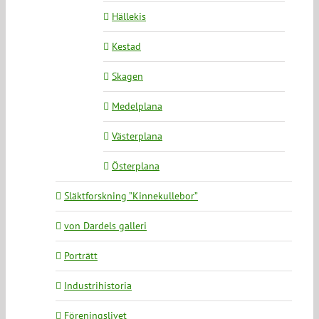
Hällekis
Kestad
Skagen
Medelplana
Västerplana
Österplana
Släktforskning ”Kinnekullebor”
von Dardels galleri
Porträtt
Industrihistoria
Föreningslivet