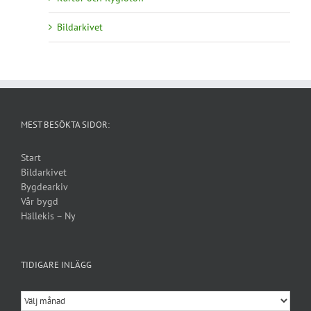
Bildarkivet
MEST BESÖKTA SIDOR:
Start
Bildarkivet
Bygdearkiv
Vår bygd
Hällekis – Ny
TIDIGARE INLÄGG
Tidigare