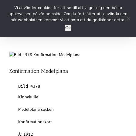
Fortsätt
Vi använder cookies för att se till att vi ger dig den bästa
till
upplevelsen på vår hemsida. Om du fortsätter att använda den
innehållet
här webbplatsen kommer vi att anta att du godkänner detta.
Ok
Konfirmation Medelplana
Bild 4378
Kinnekulle
Medelplana socken
Konfirmationskort
År 1912