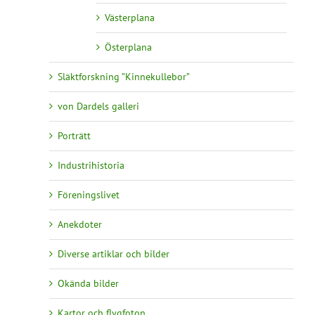
Västerplana
Österplana
Släktforskning ”Kinnekullebor”
von Dardels galleri
Porträtt
Industrihistoria
Föreningslivet
Anekdoter
Diverse artiklar och bilder
Okända bilder
Kartor och flygfoton