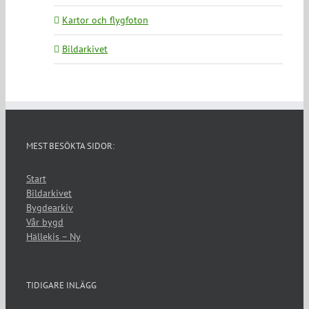
Kartor och flygfoton
Bildarkivet
MEST BESÖKTA SIDOR:
Start
Bildarkivet
Bygdearkiv
Vår bygd
Hällekis – Ny
TIDIGARE INLÄGG