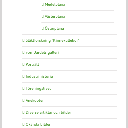
Medelplana
Västerplana
Österplana
Släktforskning ”Kinnekullebor”
von Dardels galleri
Porträtt
Industrihistoria
Föreningslivet
Anekdoter
Diverse artiklar och bilder
Okända bilder