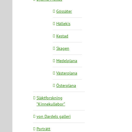
Gössäter
Hällekis
Kestad
Skagen
Medelplana
Västerplana
Österplana
Släktforskning
”Kinnekullebor”
von Dardels galleri
Porträtt