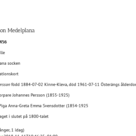
ion Medelplana
456
lle
ana socken
ationskort
ersson
född 1884-07-02 Kinne-Kleva, död 1961-07-11 Österängs ålderdom
Torpare Johannes Persson (1855-1925)
Piga Anna-Greta Emma Svensdotter (1854-1925
aget i slutet på 1800-talet
nger, 1 idag)