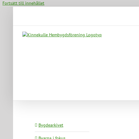
Fortsätt till innehållet
Bygdearkivet
Byarna i fokus