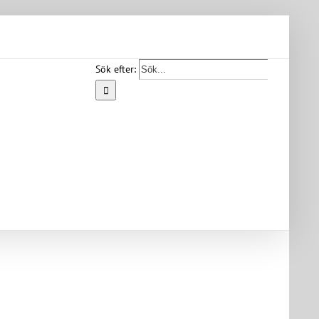
Sök efter:
Start
Vår
bygd
Bygdearkiv
Om
föreningen
Medlemskap
Kontakt