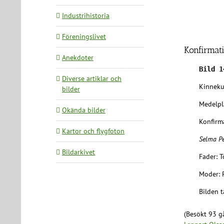
Industrihistoria
Föreningslivet
Konfirmat
Anekdoter
Bild 1
Diverse artiklar och
Kinneku
bilder
Medelpl
Okända bilder
Konfirm
Kartor och flygfoton
Selma P
Bildarkivet
Fader: 
Moder: 
Bilden t
(Besökt 93 gå