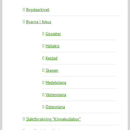
Bygdearkivet
Byarna i fokus
Gössäter
Hällekis
Kestad
Skagen
Medelplana
Västerplana
Österplana
Släktforskning ”Kinnekullebor”