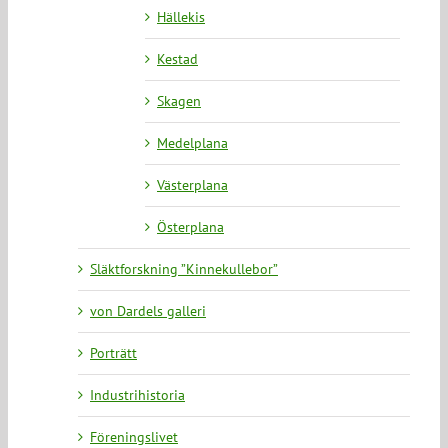
Hällekis
Kestad
Skagen
Medelplana
Västerplana
Österplana
Släktforskning ”Kinnekullebor”
von Dardels galleri
Porträtt
Industrihistoria
Föreningslivet