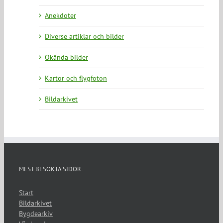
Anekdoter
Diverse artiklar och bilder
Okända bilder
Kartor och flygfoton
Bildarkivet
MEST BESÖKTA SIDOR:
Start
Bildarkivet
Bygdearkiv