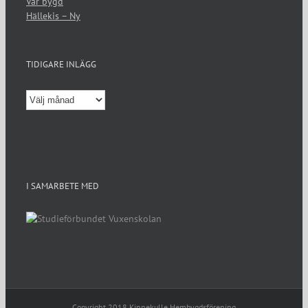
Vår bygd
Hällekis – Ny
TIDIGARE INLÄGG
Tidigare
inlägg
I SAMARBETE MED
Copyright 2018 Kinnekulle Hembygdsförening