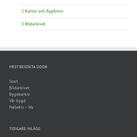
Kartor och flygfoton
Bildarkivet
MEST BESÖKTA SIDOR:
Start
Bildarkivet
Bygdearkiv
Vår bygd
Hällekis – Ny
TIDIGARE INLÄGG