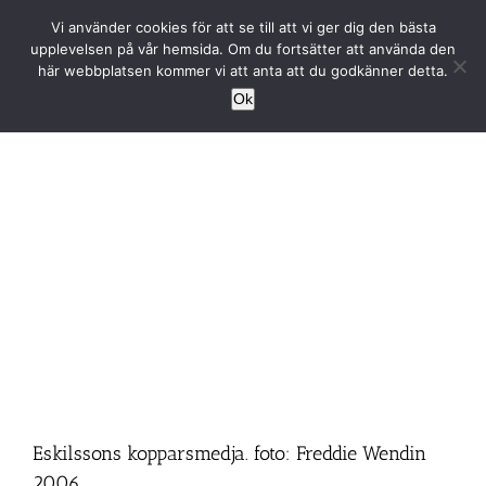
Fortsätt
Vi använder cookies för att se till att vi ger dig den bästa
till
upplevelsen på vår hemsida. Om du fortsätter att använda den
innehållet
här webbplatsen kommer vi att anta att du godkänner detta.
Ok
Eskilssons kopparsmedja. foto: Freddie Wendin
2006