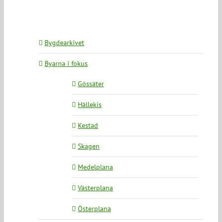
Bygdearkivet
Byarna i fokus
Gössäter
Hällekis
Kestad
Skagen
Medelplana
Västerplana
Österplana