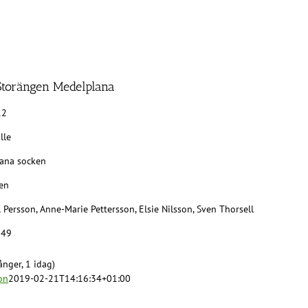
 Storängen Medelplana
12
lle
ana socken
en
l Persson, Anne-Marie Pettersson, Elsie Nilsson, Sven Thorsell
949
nger, 1 idag)
on
2019-02-21T14:16:34+01:00