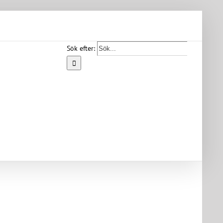
Sök efter:
Start
Vår
bygd
Bygdearkiv
Om
föreningen
Medlemskap
Kontakt