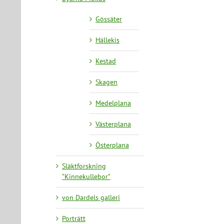
Gössäter
Hällekis
Kestad
Skagen
Medelplana
Västerplana
Österplana
Släktforskning
”Kinnekullebor”
von Dardels galleri
Porträtt