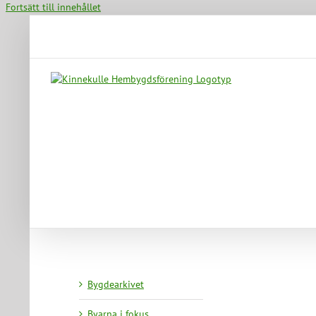
Fortsätt till innehållet
Bygdearkivet
Byarna i fokus