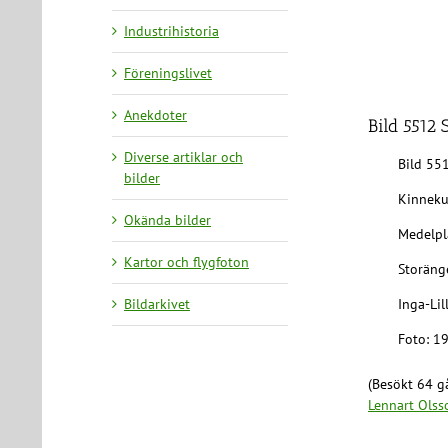
Industrihistoria
Föreningslivet
Anekdoter
Bild 5512
Diverse artiklar och
Bild 55
bilder
Kinneku
Okända bilder
Medelpl
Kartor och flygfoton
Storäng
Bildarkivet
Inga-Lil
Foto: 1
(Besökt 64 gå
Lennart Olss