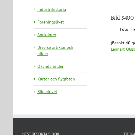
Industrihistoria
Bild 5400
Föreningslivet
Foto: F
Anekdoter
(Besökt 40 gå
Diverse artiklar och
Lennart Olss
bilder
Okända bilder
Kartor och flygfoton
Bildarkivet
MEST BESÖKTA SIDOR:
TIDIG