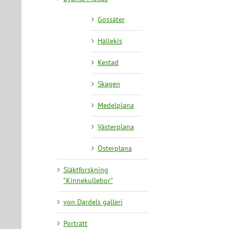
Gössäter
Hällekis
Kestad
Skagen
Medelplana
Västerplana
Österplana
Släktforskning
”Kinnekullebor”
von Dardels galleri
Porträtt