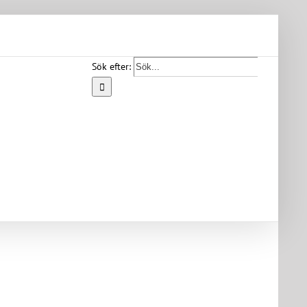
Sök efter:
Start
Vår
bygd
Bygdearkiv
Om
föreningen
Medlemskap
Kontakt