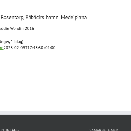
 Rosentorp, Råbäcks hamn, Medelplana
reddie Wendin 2016
nger, 1 idag)
on
2023-02-09T17:48:30+01:00
ARE INLÄGG
I SAMARBETE MED