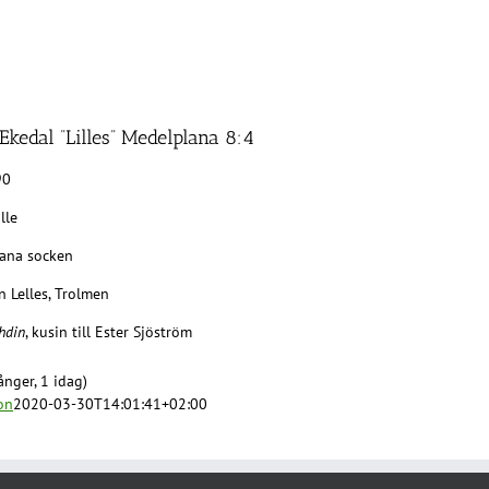
Ekedal ”Lilles” Medelplana 8:4
90
lle
ana socken
 Lelles, Trolmen
hdin
, kusin till Ester Sjöström
nger, 1 idag)
on
2020-03-30T14:01:41+02:00