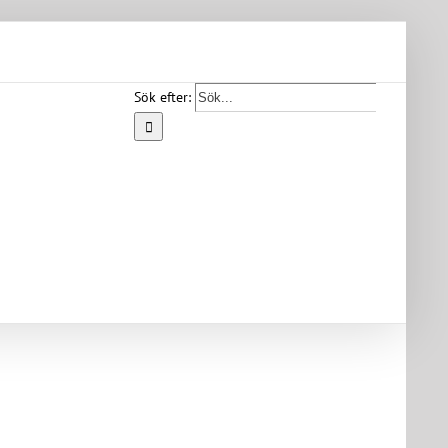
Sök efter:
Start
Vår
bygd
Bygdearkiv
Om
föreningen
Medlemskap
Kontakt