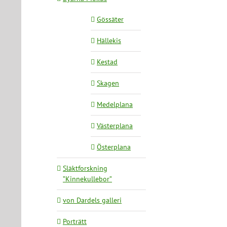
Gössäter
Hällekis
Kestad
Skagen
Medelplana
Västerplana
Österplana
Släktforskning
”Kinnekullebor”
von Dardels galleri
Porträtt