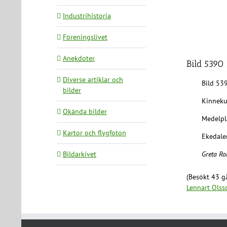
Industrihistoria
Föreningslivet
Anekdoter
Bild 5390 
Diverse artiklar och
Bild 53
bilder
Kinneku
Okända bilder
Medelpl
Kartor och flygfoton
Ekedalen
Bildarkivet
Greta Ro
(Besökt 43 gå
Lennart Olss