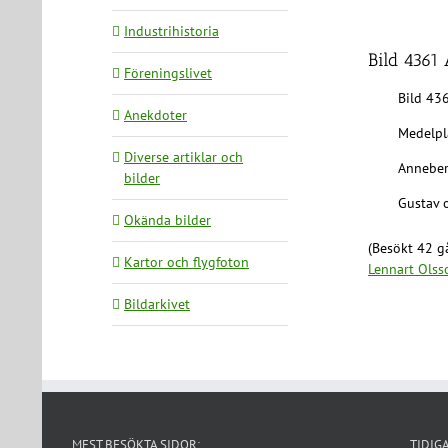
Industrihistoria
Bild 4361
Föreningslivet
Bild 43
Anekdoter
Medelpl
Diverse artiklar och
Annebe
bilder
Gustav 
Okända bilder
(Besökt 42 gå
Kartor och flygfoton
Lennart Olss
Bildarkivet
MEST BESÖKTA SIDOR:
TIDIG