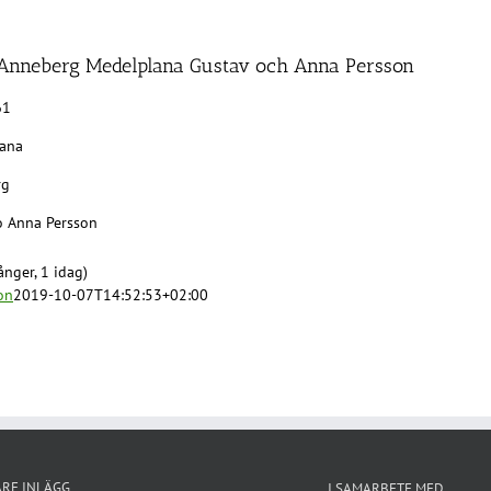
 Anneberg Medelplana Gustav och Anna Persson
61
ana
rg
o Anna Persson
nger, 1 idag)
on
2019-10-07T14:52:53+02:00
ARE INLÄGG
I SAMARBETE MED