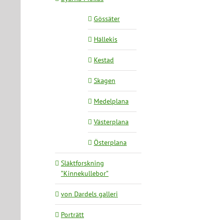
Gössäter
Hällekis
Kestad
Skagen
Medelplana
Västerplana
Österplana
Släktforskning
”Kinnekullebor”
von Dardels galleri
Porträtt