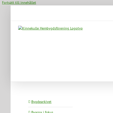
Fortsätt till innehållet
Bygdearkivet
Byarna i fokus