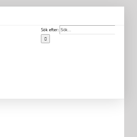
Sök efter:
Start
Vår
bygd
Bygdearkiv
Om
föreningen
Medlemskap
Kontakt