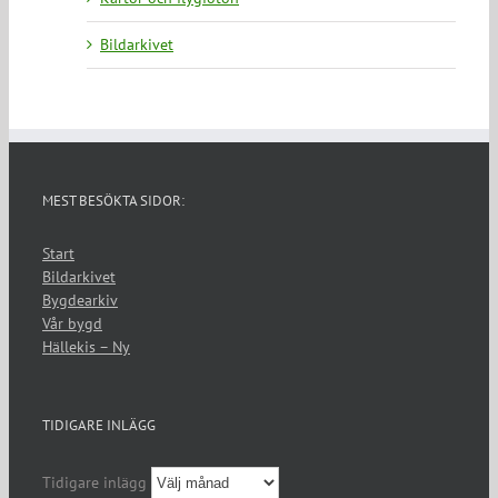
Bildarkivet
MEST BESÖKTA SIDOR:
Start
Bildarkivet
Bygdearkiv
Vår bygd
Hällekis – Ny
TIDIGARE INLÄGG
Tidigare inlägg