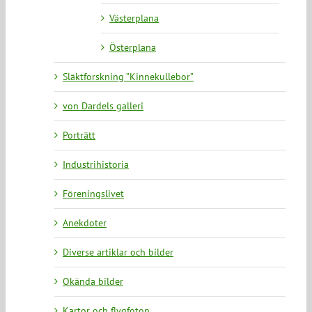
Västerplana
Österplana
Släktforskning ”Kinnekullebor”
von Dardels galleri
Porträtt
Industrihistoria
Föreningslivet
Anekdoter
Diverse artiklar och bilder
Okända bilder
Kartor och flygfoton