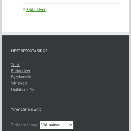
Bildarkivet
MEST BESÖKTA SIDOR:
Start
Bildarkivet
Bygdearkiv
Vår bygd
Hällekis – Ny
TIDIGARE INLÄGG
Tidigare inlägg