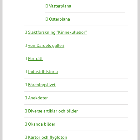
Västerplana
Österplana
Släktforskning ”Kinnekullebor”
von Dardels galleri
Porträtt
Industrihistoria
Föreningslivet
Anekdoter
Diverse artiklar och bilder
Okända bilder
Kartor och flygfoton