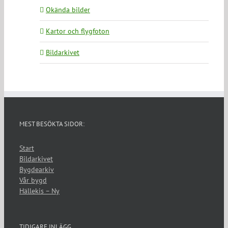
Okända bilder
Kartor och flygfoton
Bildarkivet
MEST BESÖKTA SIDOR:
Start
Bildarkivet
Bygdearkiv
Vår bygd
Hällekis – Ny
TIDIGARE INLÄGG