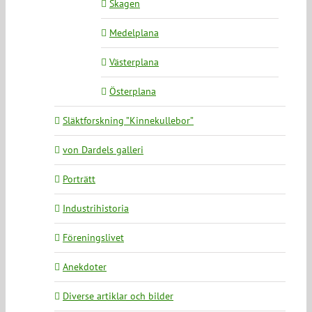
Skagen
Medelplana
Västerplana
Österplana
Släktforskning ”Kinnekullebor”
von Dardels galleri
Porträtt
Industrihistoria
Föreningslivet
Anekdoter
Diverse artiklar och bilder