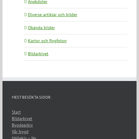
Anekdoter
Diverse artiklar och bilder
Okända bilder
Kartor och flygfoton
Bildarkivet
MEST BESÖKTA SIDOR:
Start
Bildarkivet
Bygdearkiv
Vår bygd
Hällekis – Ny