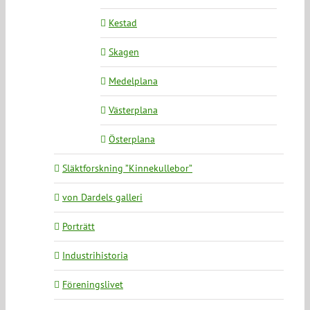
Kestad
Skagen
Medelplana
Västerplana
Österplana
Släktforskning ”Kinnekullebor”
von Dardels galleri
Porträtt
Industrihistoria
Föreningslivet