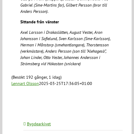
Gabriel (Sme-Martins far), Gilbert Persson (bror till
Anders Persson).
Sittande från vänster
Axel Larsson i Drakaslätten, August Vester, Aron
Johansson i Sofielund, Sven Karlsson (Sme-Karlsson),
Herman i Månstorp (smehantlangare), Thorstensson
(verkmästare), Anders Persson (son till ”Alehagesà”,
Johan Linder, Otto Vester, Johannes Andersson i
Strömsberg vid Hökastan (snickare)
(Besökt 192 gånger, 1 idag)
Lennart Olsson
2025-03-25T17:36:05+01:00
Bygdearkivet