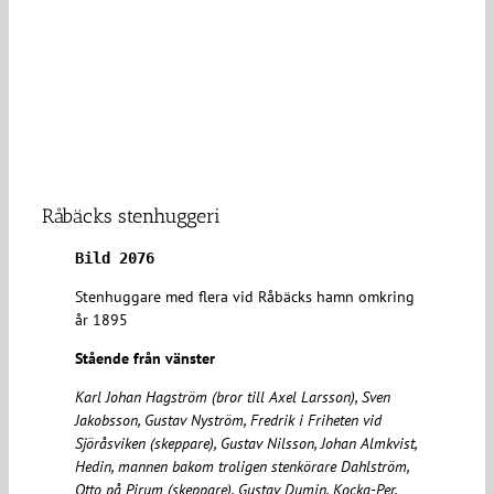
Råbäcks stenhuggeri
Bild 2076
Stenhuggare med flera vid Råbäcks hamn omkring
år 1895
Stående från vänster
Karl Johan Hagström (bror till Axel Larsson), Sven
Jakobsson, Gustav Nyström, Fredrik i Friheten vid
Sjöråsviken (skeppare), Gustav Nilsson, Johan Almkvist,
Hedin, mannen bakom troligen stenkörare Dahlström,
Otto på Pirum (skeppare), Gustav Dumin, Kocka-Per,