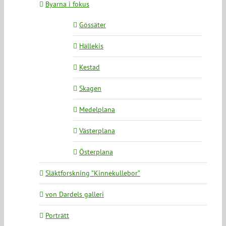
Byarna i fokus
Gössäter
Hällekis
Kestad
Skagen
Medelplana
Västerplana
Österplana
Släktforskning ”Kinnekullebor”
von Dardels galleri
Porträtt