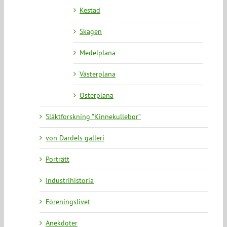
Kestad
Skagen
Medelplana
Västerplana
Österplana
Släktforskning ”Kinnekullebor”
von Dardels galleri
Porträtt
Industrihistoria
Föreningslivet
Anekdoter