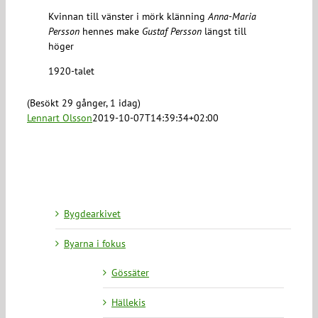
Kvinnan till vänster i mörk klänning
Anna-Maria
Persson
hennes make
Gustaf Persson
längst till
höger
1920-talet
(Besökt 29 gånger, 1 idag)
Lennart Olsson
2019-10-07T14:39:34+02:00
Bygdearkivet
Byarna i fokus
Gössäter
Hällekis