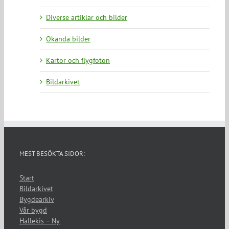
Diverse artiklar och bilder
Okända bilder
Kartor och flygfoton
Bildarkivet
MEST BESÖKTA SIDOR:
Start
Bildarkivet
Bygdearkiv
Vår bygd
Hällekis – Ny