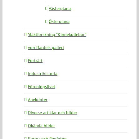
Västerplana
Österplana
Släktforskning ”Kinnekullebor”
von Dardels galleri
Porträtt
Industrihistoria
Föreningslivet
Anekdoter
Diverse artiklar och bilder
Okända bilder
Kartor och flygfoton