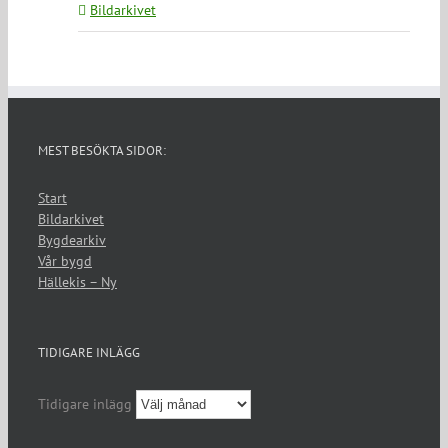
Bildarkivet
MEST BESÖKTA SIDOR:
Start
Bildarkivet
Bygdearkiv
Vår bygd
Hällekis – Ny
TIDIGARE INLÄGG
Tidigare inlägg