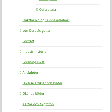
Österplana
Släktforskning ”Kinnekullebor”
von Dardels galleri
Porträtt
Industrihistoria
Föreningslivet
Anekdoter
Diverse artiklar och bilder
Okända bilder
Kartor och flygfoton