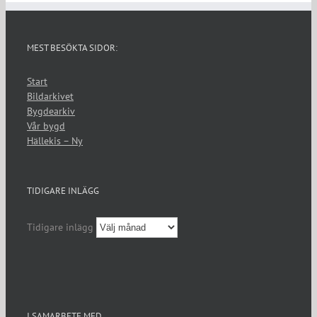
MEST BESÖKTA SIDOR:
Start
Bildarkivet
Bygdearkiv
Vår bygd
Hällekis – Ny
TIDIGARE INLÄGG
Tidigare inlägg
I SAMARBETE MED