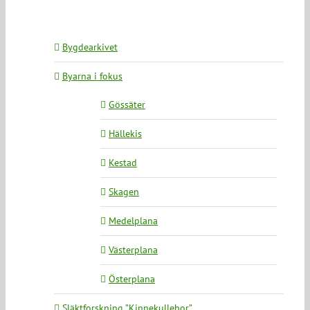
Bygdearkivet
Byarna i fokus
Gössäter
Hällekis
Kestad
Skagen
Medelplana
Västerplana
Österplana
Släktforskning ”Kinnekullebor”