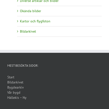
Diverse artiklar och bilder
Okända bilder
Kartor och flygfoton
Bildarkivet
MEST BESÖKTA SIDOR:
Start
Bildarkivet
Bygdearkiv
Vår bygd
Hällekis – Ny