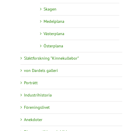
Skagen
Medelplana
Västerplana
Österplana
Släktforskning ”Kinnekullebor”
von Dardels galleri
Porträtt
Industrihistoria
Föreningslivet
Anekdoter