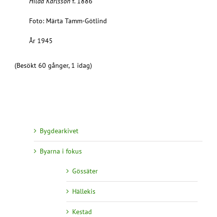
Hilda Karlsson
f. 1886
Foto: Märta Tamm-Götlind
År 1945
(Besökt 60 gånger, 1 idag)
Bygdearkivet
Byarna i fokus
Gössäter
Hällekis
Kestad