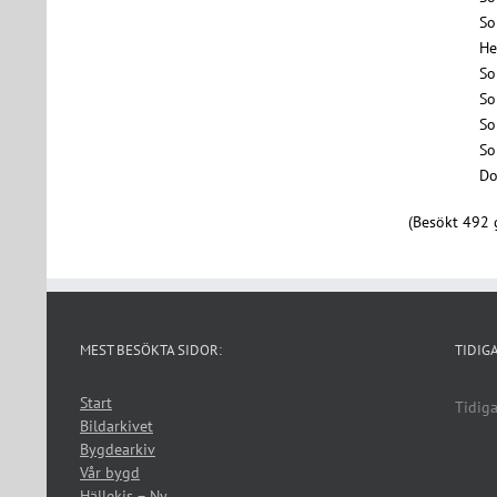
So
He
So
So
So
So
Do
(Besökt 492 
MEST BESÖKTA SIDOR:
TIDIG
Start
Tidiga
Bildarkivet
Bygdearkiv
Vår bygd
Hällekis – Ny