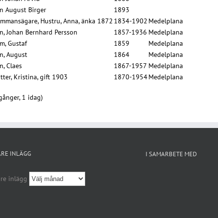
n August Birger
1893
mmansägare, Hustru, Anna, änka 1872
1834-1902
Medelplana
n, Johan Bernhard Persson
1857-1936
Medelplana
m, Gustaf
1859
Medelplana
n, August
1864
Medelplana
n, Claes
1867-1957
Medelplana
tter, Kristina, gift 1903
1870-1954
Medelplana
gånger, 1 idag)
ARE INLÄGG
I SAMARBETE MED
re inlägg