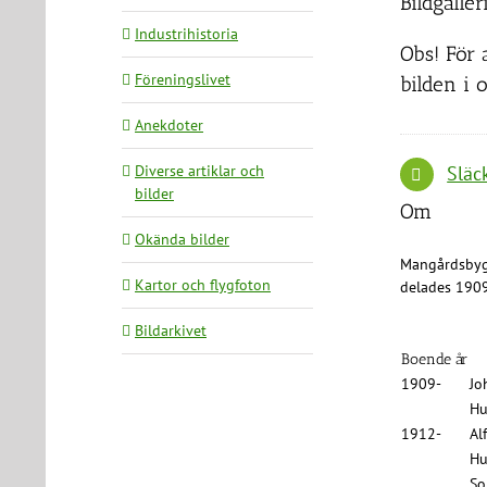
Bildgaller
Industrihistoria
Obs! För 
Föreningslivet
bilden i o
Anekdoter
Diverse artiklar och
Släc
bilder
Om
Okända bilder
Mangårdsbyg
Kartor och flygfoton
delades 1909
Bildarkivet
Boende år
1909-
Jo
Hu
1912-
Al
Hu
So