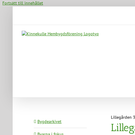
Fortsätt till innehållet
Lillegården 
Bygdearkivet
Lille
Byarna i fokus