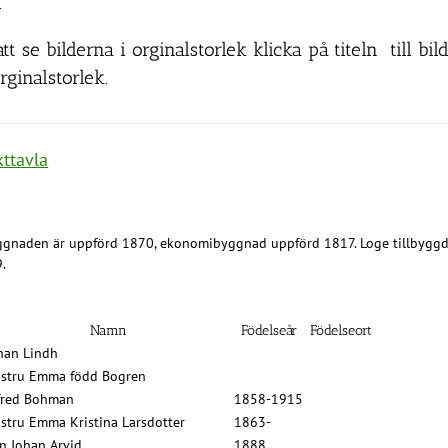
i
att se bilderna i orginalstorlek klicka på titeln till b
rginalstorlek.
kttavla
gnaden är uppförd 1870, ekonomibyggnad uppförd 1817. Loge tillbyggd
.
Namn
Födelseår
Födelseort
han Lindh
stru Emma född Bogren
fred Bohman
1858-1915
stru Emma Kristina Larsdotter
1863-
n Johan Arvid
1888