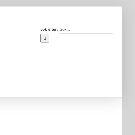
Sök efter:
Start
Vår
bygd
Bygdearkiv
Om
föreningen
Medlemskap
Kontakt