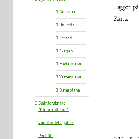
Ligger på
Gössäter
Karta
Hällekis
Kestad
Skagen
Medelplana
Västerplana
Österplana
Släktforskning
”Kinnekullebor”
von Dardels galleri
Porträtt